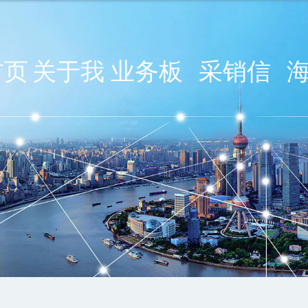
首页
关于我
业务板
采销信
们
块
息公告