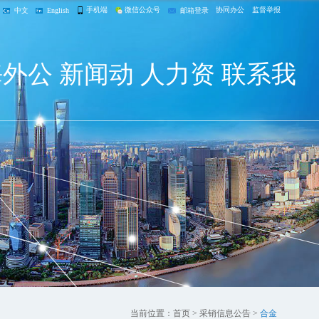
手机端
微信公众号
协同办公
监督举报
中文
English
邮箱登录
海外公
新闻动
人力资
联系我
司
态
源
们
当前位置：首页 > 采销信息公告 >
合金